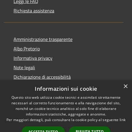
Leggi le FAQ
Richiesta assistenza
Amministrazione trasparente
Albo Pretorio
Informativa privacy
Note legali
Dichiarazione di accessibilità
×
Whistleblowing
Informazioni sui cookie
Questo sito web utilizza cookie tecnici e assimilati strettamente
necessari al corretto funzionamento e alla navigazione del sito,
nonché un cookie tecnico analitico al solo fine di elaborare
informazioni statistiche, aggregate e anonime.
RSS
Copyright © 2026 • Comune di
Per maggiori dettagli, può consultare la cookie policy al seguente
link
Accessibilità
Bozzolo • Powered by
Privacy
Municipium
Accesso
•
RIFIUTA TUTTO
ACCETTA TUTTO