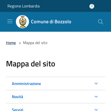
Salta al contenuto principale
Regione Lombardia
Comune di Bozzolo
Home
>
Mappa del sito
Mappa del sito
Amministrazione
Novità
Servizi