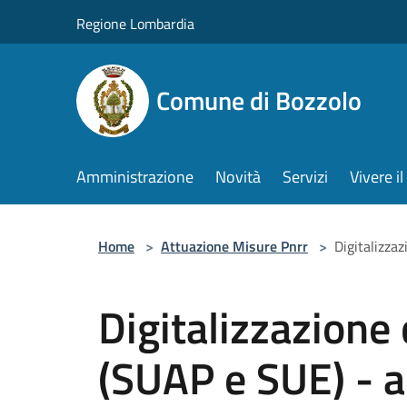
Salta al contenuto principale
Regione Lombardia
Comune di Bozzolo
Amministrazione
Novità
Servizi
Vivere 
Home
>
Attuazione Misure Pnrr
>
Digitalizzaz
Digitalizzazione
(SUAP e SUE) - ac