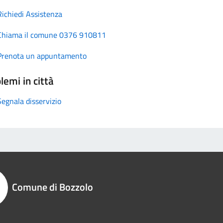
Richiedi Assistenza
Chiama il comune 0376 910811
Prenota un appuntamento
lemi in città
Segnala disservizio
Comune di Bozzolo