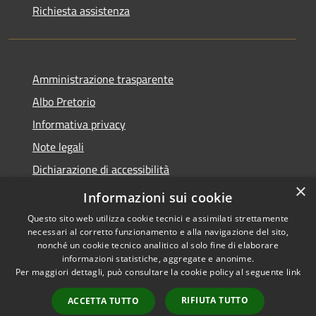
Richiesta assistenza
Amministrazione trasparente
Albo Pretorio
Informativa privacy
Note legali
Dichiarazione di accessibilità
×
Whistleblowing
Informazioni sui cookie
Questo sito web utilizza cookie tecnici e assimilati strettamente
necessari al corretto funzionamento e alla navigazione del sito,
nonché un cookie tecnico analitico al solo fine di elaborare
informazioni statistiche, aggregate e anonime.
RSS
Copyright © 2026 • Comune di
Per maggiori dettagli, può consultare la cookie policy al seguente
link
Accessibilità
Bozzolo • Powered by
Privacy
Municipium
Accesso
•
RIFIUTA TUTTO
ACCETTA TUTTO
Cookie
redazione