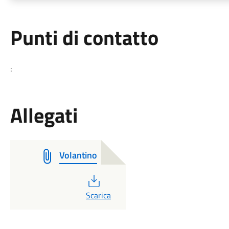
Punti di contatto
:
Allegati
Volantino
PDF
Scarica