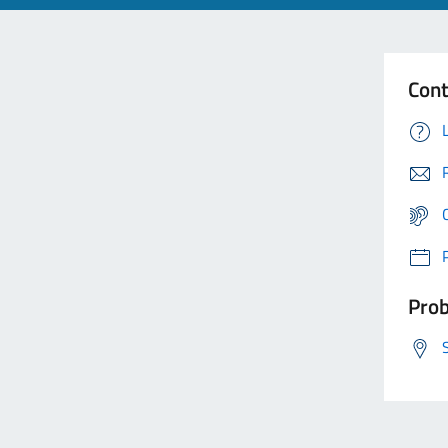
Cont
Prob