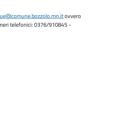
due@comune.bozzolo.mn.it
ovvero
umeri telefonici: 0376/910845 -