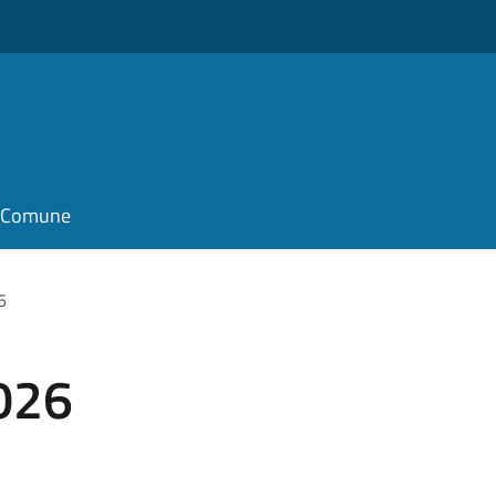
il Comune
6
026