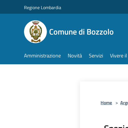
Salta al contenuto principale
Regione Lombardia
Comune di Bozzolo
Amministrazione
Novità
Servizi
Vivere 
Home
>
Arg