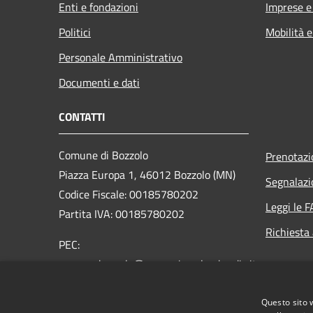
Enti e fondazioni
Imprese 
Politici
Mobilità e
Personale Amministrativo
Documenti e dati
CONTATTI
Comune di Bozzolo
Prenotaz
Piazza Europa 1, 46012 Bozzolo (MN)
Segnalazi
Codice Fiscale: 00185780202
Leggi le 
Partita IVA: 00185780202
Richiesta
PEC:
comune.bozzolo@pec.regione.lombardia.it
Centralino Unico: Tel. (+39) 0376
Questo sito 