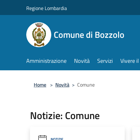
Salta al contenuto principale
Regione Lombardia
Comune di Bozzolo
Amministrazione
Novità
Servizi
Vivere 
Home
>
Novità
>
Comune
Notizie: Comune
NOTIZIE